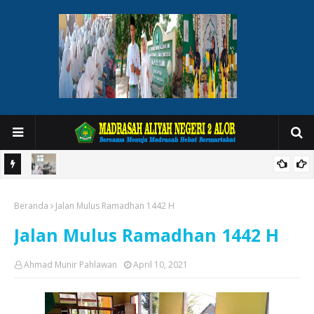
 Sifat
Modul Ajar PKN : Berpancasila dalam Keseharian
di Masyarakat
Beranda
Jalan Mulus Ramadhan 1442 H
Jalan Mulus Ramadhan 1442 H
Ahmad Munir Pahlawan
April 10, 2021