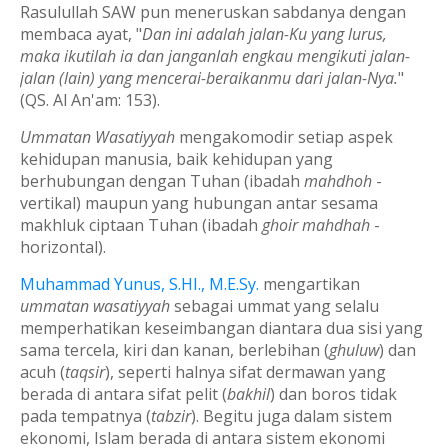
Rasulullah SAW pun meneruskan sabdanya dengan
membaca ayat, "
Dan ini adalah jalan-Ku yang lurus,
maka ikutilah ia dan janganlah engkau mengikuti jalan-
jalan (lain) yang mencerai-beraikanmu dari jalan-Nya.
"
(QS. Al An'am: 153).
Ummatan Wasatiyyah
mengakomodir setiap aspek
kehidupan manusia, baik kehidupan yang
berhubungan dengan Tuhan (ibadah
mahdhoh
-
vertikal) maupun yang hubungan antar sesama
makhluk ciptaan Tuhan (ibadah
ghoir mahdhah
-
horizontal).
Muhammad Yunus, S.HI., M.E.Sy.
mengartikan
ummatan wasatiyyah
sebagai
ummat yang selalu
memperhatikan keseimbangan diantara dua sisi yang
sama tercela, kiri dan kanan, berlebihan (
ghuluw
) dan
acuh (
taqsir
), seperti halnya sifat dermawan yang
berada di antara sifat pelit (
bakhil
) dan boros tidak
pada tempatnya (
tabzir
). Begitu juga dalam sistem
ekonomi, Islam berada di antara sistem ekonomi