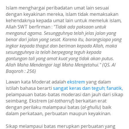
Islam menghargai peribadatan umat lain sesuai
dengan keyakinan mereka, islam tidak memaksakan
kehendaknya kepada umat lain untuk memeluk islam
,
Allah SWT berfirman
:
"Tidak ada paksaan untuk
menganut agama. Sesungguhnya telah jelas jalan yang
benar dari jalan yang sesat. Karena itu, barangsiapa yang
ingkar kepada thagut dan beriman kepada Allah, maka
sesungguhnya ia telah berpegang teguh kepada
gantungan tali yang amat kuat yang tidak akan putus.
Allah Maha Mendengar lagi Maha Mengetahui." (QS. Al
Baqoroh : 256)
Lawan kata Moderat adalah
ekstrem
yang dalam
istilah bahasa berarti
sangat keras dan teguh; fanatik,
pelampauan batas-batas moderasi dan jauh dari sikap
seimbang.
Ekstrem (
al-tatharruf
) berkaitan erat
dengan perilaku malampaui batas (
al-ghullu
) baik
dalam perkataan, perbuatan maupun keyakinan.
Sikap melampaui batas merupkan perbuatan yang