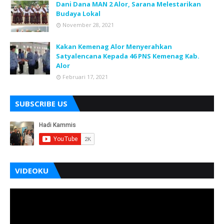
Dani Dana MAN 2 Alor, Sarana Melestarikan
Budaya Lokal
November 28, 2021
Kakan Kemenag Alor Menyerahkan
Satyalencana Kepada 46 PNS Kemenag Kab.
Alor
Februari 17, 2021
SUBSCRIBE US
VIDEOKU