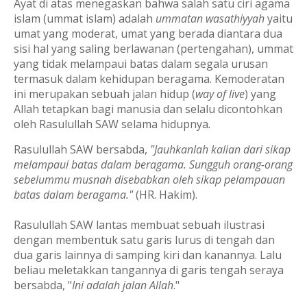
Ayat di atas menegaskan bahwa salah satu ciri agama
islam (ummat islam) adalah
ummatan wasathiyyah
yaitu
umat yang moderat, umat yang berada diantara dua
sisi hal yang saling berlawanan (pertengahan), ummat
yang tidak melampaui batas dalam segala urusan
termasuk dalam kehidupan beragama.
Kemoderatan
ini merupakan sebuah jalan hidup (
way of live
) yang
Allah tetapkan bagi manusia dan selalu dicontohkan
oleh Rasulullah SAW selama hidupnya
.
Rasulullah SAW bersabda,
"Jauhkanlah kalian dari sikap
melampaui batas dalam beragama. Sungguh orang-orang
sebelummu musnah disebabkan oleh sikap pelampauan
batas dalam beragama."
(HR. Hakim).
Rasulullah SAW lantas membuat sebuah ilustrasi
dengan membentuk satu garis lurus di tengah dan
dua garis lainnya di samping kiri dan kanannya. Lalu
beliau meletakkan tangannya di garis tengah seraya
bersabda, "
Ini adalah jalan Allah
."