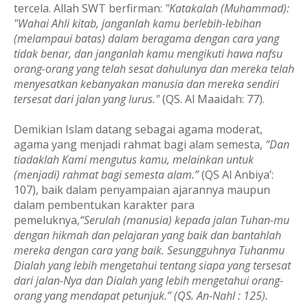
tercela. Allah SWT berfirman:
"Katakalah (Muhammad):
"Wahai Ahli kitab, janganlah kamu berlebih-lebihan
(melampaui batas) dalam beragama dengan cara yang
tidak benar, dan janganlah kamu mengikuti hawa nafsu
orang-orang yang telah sesat dahulunya dan mereka telah
menyesatkan kebanyakan manusia dan mereka sendiri
tersesat dari jalan yang lurus."
(QS. Al Maaidah: 77).
Demikian Islam datang sebagai agama moderat,
agama yang menjadi rahmat bagi alam semesta,
“Dan
tiadaklah Kami mengutus kamu, melainkan untuk
(menjadi) rahmat bagi semesta alam.”
(QS Al Anbiya’:
107), baik dalam penyampaian ajarannya maupun
dalam pembentukan karakter para
pemeluknya,
“Serulah (manusia) kepada jalan Tuhan-mu
dengan hikmah dan pelajaran yang baik dan bantahlah
mereka dengan cara yang baik. Sesungguhnya Tuhanmu
Dialah yang lebih mengetahui tentang siapa yang tersesat
dari jalan-Nya dan Dialah yang lebih mengetahui orang-
orang yang mendapat petunjuk.” (QS. An-Nahl : 125)
.