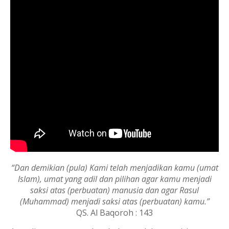
“Dan demikian (pula) Kami telah menjadikan kamu (umat
Islam), umat yang adil dan pilihan agar kamu menjadi
saksi atas (perbuatan) manusia dan agar Rasul
(Muhammad) menjadi saksi atas (perbuatan) kamu.”
QS. Al Baqoroh : 143