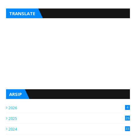
Se
TRANSLATE
ARSIP
2026
4
2025
26
2024
33