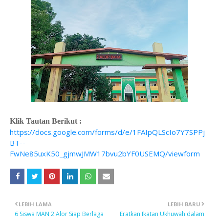
Klik Tautan Berikut :
https://docs.google.com/forms/d/e/1FAIpQLScIo7Y7SPPj
BT--
FwNe85uxK50_gjmwJMW17bvu2bYF0USEMQ/viewform
LEBIH LAMA
LEBIH BARU
6 Siswa MAN 2 Alor Siap Berlaga
Eratkan Ikatan Ukhuwah dalam