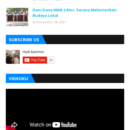
Dani Dana MAN 2 Alor, Sarana Melestarikan
Budaya Lokal
November 28, 2021
SUBSCRIBE US
VIDEOKU