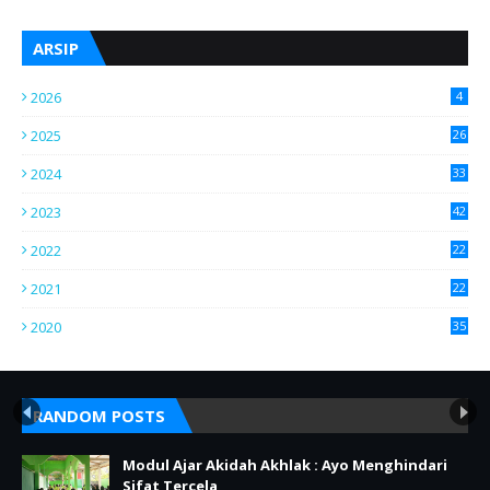
ARSIP
2026
4
2025
26
2024
33
2023
42
2022
22
2021
22
2020
35
RANDOM POSTS
Modul Ajar Akidah Akhlak : Ayo Menghindari
Sifat Tercela