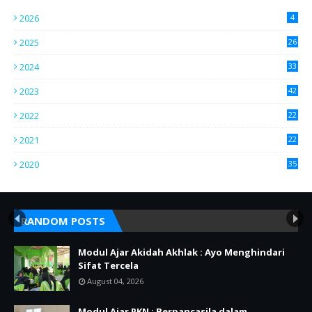
2026
4
2025
26
2024
33
2023
42
2022
22
2021
22
2020
35
RANDOM POSTS
Modul Ajar Akidah Akhlak : Ayo Menghindari
Sifat Tercela
August 04, 2026
Modul Ajar PKN : Berpancasila dalam